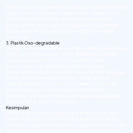
Produk plastik yang mengklaim “compostable” harus diuji
untuk memenuhi standar pengomposan seperti ASTM
D6400 dan ASTM D6868. Standar ini menyaratkan
bahwa produk yang dapat dikomposkan dapat terurai
dalam awktu 90 hari dan tidak meninggalkan residu
berbahaya.
3. Plastik Oxo-degradable
Plastik “oxo-biodegradable” seringkali merupakan bentuk
klaim yang menyesatkan. Hal ini dikarenakan plastik
“oxo-biodegradable” sebenarnya adalah plastik
konvesional yang ditambahi bahan kimia yang
membuatnya dapat hancur lebih cepat. Setelah dibuang,
plastik ini akan menjadi rapuh dan cepat berubah
menjadi potongan-potongan yang lebih kecil. Namun
hasil penguraian ini akan menjadi mikroplastik
berbahaya dan dapat masuk kedalam air atau makanan
makhluk hidup secara tidak sadar.
Kesimpulan
Plastik saat ini sudah berkembang ke arah yang lebih
ramah lingkungan. Mulai dari yang bisa terurai secara
sempurna ataupun menjadi benda yang lebih kecil. Maka
dari itu alangkah baiknya kita beralih ke pilihan terbaik