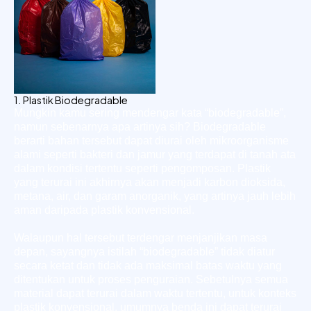
1. Plastik Biodegradable
Mungkin kamu sering mendengar kata “biodegradable”,
namun sebenarnya apa artinya sih? Biodegradable
berarti bahan tersebut dapat diurai oleh mikroorganisme
alami seperti bakteri dan jamur yang terdapat di tanah ata
dalam kondisi tertentu seperti pengomposan. Plastik
yang terurai ini akhirnya akan menjadi karbon dioksida,
metana, air, dan garam anorganik, yang artinya jauh lebih
aman daripada plastik konvensional.
Walaupun hal tersebut terdengar menjanjikan masa
depan, sayangnya istilah “biodegradable” tidak diatur
secara ketat dan tidak ada maksimal batas waktu yang
ditentukan untuk proses penguraian. Sebetulnya semua
material dapat terurai dalam waktu tertentu, untuk konteks
plastik konvensional, umumnya benda ini dapat terurai