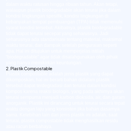
dalam waktu ratusan hingga ribuan tahun. Akan tetapi,
walaupun plastik biodegradable akan terurai jika dalam
kondisi lingkungan spesifik, kondisi lingkungan di
kebanyakan tempat pembuangan (TPA) tidak memenuhi
syarat kondisi tersebut. Akibatnya, plastik biodegradable
tidak dapat terurai secepat yang seharusnya. Jadi
seharusnya ada standarisasi tentang material, maksimal
waktu terurai, dan dampak setelah penguraian seperti
apa. Hal ini ditujukan untuk memperjelas istilah
“biodegradable” agar tidak disalahgunakan oleh pihak
yang hanya memikirkan keuntungan.
2. Plastik Compostable
Plastik compostable adalah jenis plastik yang dapat
dikomposkan, hal ini berarti bahan didalam plastik
tersebut dapat terdegradasi dan terurai dalam kondisi
kompos karena reaksi biologis, yang pada akhirnya akan
terurai sempurna menjadi karbon dioksida, air, dan garam
anorganik. Plastik ini dirancang untuk terurai secara tepat
waktu dengan laju yang konsisten jika bahan dasarnya
sama. Kelebihan lain dari jenis plastik ini adalah, saat
terurai, plastik compostable tidak menghasilkan residu
atau racun berbahaya.