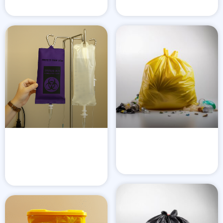
Cover Infus Ungu
Plastik Limbah Medis
(Sitotoksik)
LIHAT PRODUK
LIHAT PRODUK