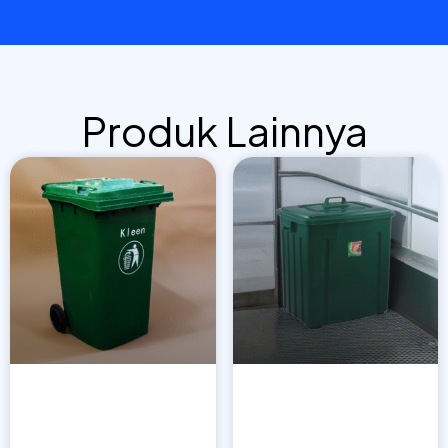
Produk Lainnya
Page
Page
Page
Page
Dustbin 120 Liter BT 393
Tempat Sampah 66 Liter
Neo Garbage BIN-630
BT 132
LIHAT PRODUK
LIHAT PRODUK