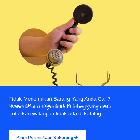
Tidak Menemukan Barang Yang Anda Cari?
Request Barang Yang Anda Butuhkan Sekarang!
Kami dapat menyediakan barang yang anda
butuhkan walaupun tidak ada di katalog
Kirim Permintaan Sekarang