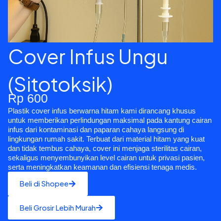
Cover Infus Ungu
(Sitotoksik)
Rp 600
Plastik cover infus berwarna hitam kami dirancang khusus
untuk memberikan perlindungan maksimal pada kantung cairan
infus dari kontaminasi dan paparan cahaya langsung di
lingkungan rumah sakit. Terbuat dari material hitam yang kuat
dan tidak tembus cahaya, cover ini menjaga sterilitas cairan,
sekaligus menyembunyikan level cairan untuk privasi pasien,
serta meningkatkan keamanan dan efisiensi tenaga medis.
Beli di Shopee
Beli Grosir Lebih Murah