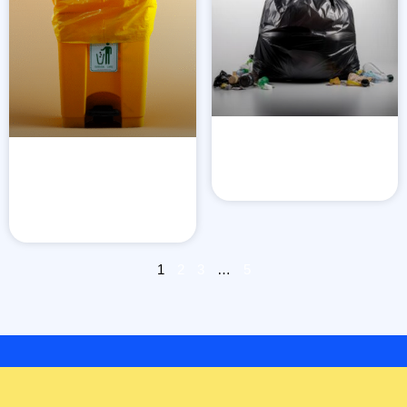
Plastik Limbah Domestik
Tempat Sampah 70 Liter
LIHAT PRODUK
BTD 007 S70 243
LIHAT PRODUK
1
2
3
…
5