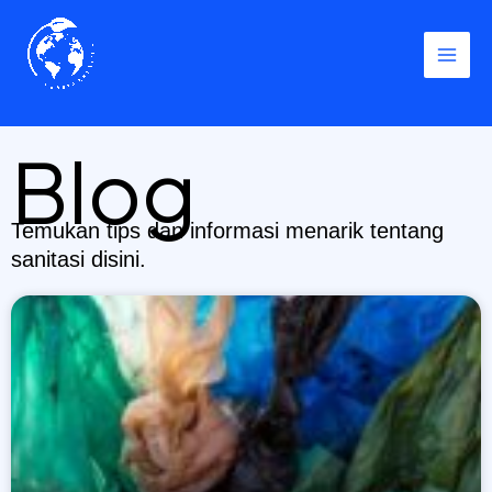
Skip
to
content
Blog
Temukan tips dan informasi menarik tentang
sanitasi disini.